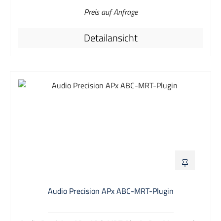
Lautsprecher und Kopfhörer, ICP und
Preis auf Anfrage
Pahntomspeisung für Mikrofone sowie einem Slot für
eine digitale Schnittstellenoption nach Wahl. Der
Detailansicht
APx517B kann mit einer der folgenden Schnittstellen
bestückt werden: Bluetooth Duo, PDM16, PDM, Digital
Serial (DSIO), HDMI, AES/SPDIF. Schnelle
Konfiguration und ISO/IEC 17025 Kalibrierung In einer
Produktionslinie ist jede Zeit, die mit dem Einrichten
eines neuen Prüfsystems, der Kalibrierung eines
Systems für eine neue Schicht oder der
Neukonfiguration eines Systems für einen Wechsel
des Prüflings verbracht wird, effektiv eine "Line
Down"-Situation. Als integriertes System, das
Audioanalysator, Leistungsverstärker,
Kopfhörerverstärker und Mikrophon-Stromversorgung
sowie jede erforderliche digitale Schnittstelle wie
Bluetooth kombiniert, kann der APx517B die
Audio Precision APx ABC-MRT-Plugin
Einrichtungs- und Rekonfigurationszeit durch den
Wegfall mehrerer Einzelkomponenten (von