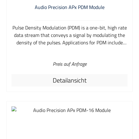
Audio Precision APx PDM Module
Pulse Density Modulation (PDM) is a one-bit, high rate
data stream that conveys a signal by modulating the
density of the pulses. Applications for PDM include
Micro-Electrical-Mechanical System (MEMS)
microphones found in smartphones, and integrated
Preis auf Anfrage
circuits with PDM interfaces. The APx PDM option
provides direct connectivity for audio devices that
Detailansicht
have a PDM output (such as a MEMS microphone) or
input (such as the decimator on a smartphone chip). In
addition to all the standard audio measurements, APx
provides variable DC voltage, variable sample rate, and
a PSR (power supply rejection) measurement to test
the device’s full operating parameters. No other
analyzer combines direct PDM connectivity with APx’s
best in class speed, ease-of-use, and performance.