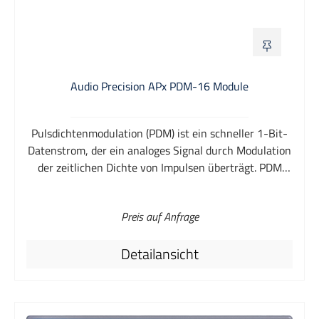
Audio Precision APx PDM-16 Module
Pulsdichtenmodulation (PDM) ist ein schneller 1-Bit-
Datenstrom, der ein analoges Signal durch Modulation
der zeitlichen Dichte von Impulsen überträgt. PDM
wird häufig als digitaler Ausgang von MEMS-
Mikrofonen (mikro-elektromechanisches System)
Preis auf Anfrage
verwendet, die einzeln oder in einem Array in
Smartphones, Hörgeräten, mobilen Computern,
Detailansicht
Fahrzeugsystemen, Smart Speakers und anderen IOT-
Systemen eingebaut sind. Das PDM 16 ist ein
optionales Eingangsmodul für die modularen
Audioanalysatoren der APx-Serie. Es besteht aus dem