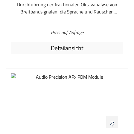
Durchführung der fraktionalen Oktavanalyse von
nutzbaren Projektdatei zu speichern. Zu den Echtzeit-
Breitbandsignalen, die Sprache und Rauschen
Signalüberwachungen gehören Rest-THD+N in der
enthalten, kann ein wichtiges Element beim Entwurf
Oszilloskopansicht und eine 1,2M-Punkt-FFT.
und bei der Verifizierung einer breiten Palette von
Preis auf Anfrage
Audio- und Kommunikationssystemen sein. Das neue
Plugin von AP integriert Funktionen zur Oktavanalyse
Detailansicht
in die APx-Messsoftware und ersetzt das FFT-to-
Octave-Konvertierungsprogramm für APx-Benutzer
der Version 4.3. Das Plug-in ist mit jedem Audio-
Analyzer der Modellreihe APx kompatibel und erfordert
die Audio-Messsoftware APx500 Version 4.5 oder
höher.