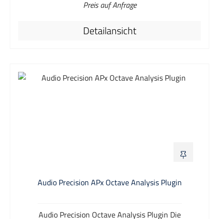
Preis auf Anfrage
Auflösung), Soundbars, Blu-ray Disc™-Playern sowie
Smartphones und Tablets messen. Es stehen
Detailansicht
Anschlüsse für Quell- und Senkengeräte sowie
zusätzliche HDMI-Anschlüsse für einen zusätzlichen
Videoeingang und Monitorausgang zur Verfügung.
Durch die Unterstützung von ARC (Audio Return
Channel), einem Teil der HDMI 1.4-Spezifikation, und
eARC (Enhanced Audio Return Channel), einem Teil der
HDMI 2.1-Spezifikation, können sowohl die ARC- als
auch die eARC-Audioqualität und die Konnektivität
von Receivern, Fernsehern und Streaming-Media-
Hardware getestet werden, die dies unterstützen. Alle
Standard-Audiomessungen sind verfügbar,
einschließlich Pegel, SNR, Verzerrung, Phase,
Übersprechen, Gruppenlaufzeit und andere. Die
APx500 Software ist in der Lage, 14 Messungen in nur
Audio Precision APx Octave Analysis Plugin
7 Sekunden durchzuführen, automatisch einen
Bericht mit den Ergebnissen zu erstellen und alle
Audio Precision Octave Analysis Plugin Die
Testeinstellungen in einer einzigen, gemeinsam