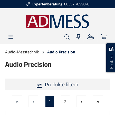
Expertenberatung:
06352 78998-0
alt springen
Audio-Messtechnik
Audio Precision
Kontakt
Audio Precision
Produkte filtern
Seite
Seite
1
2