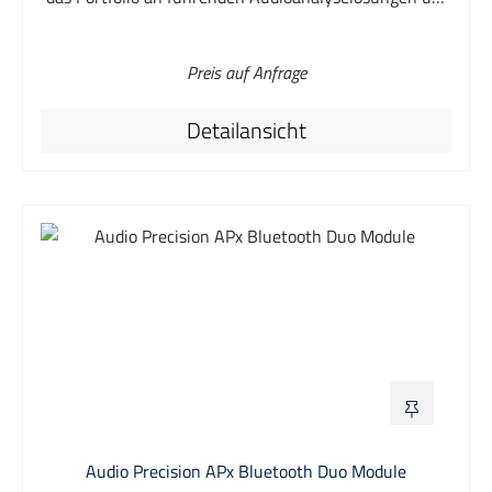
einen weiteren Baustein für die Branche. Diese
neueste Lösung von Audio Precision ist die
Preis auf Anfrage
umfassendste und leistungsfähigste Bluetooth 5-
Testlösung auf dem Markt und setzt die Tradition der
Detailansicht
APx-Plattform als Vorreiter bei der Prüfung und
Messung von Audiogeräten fort. Das Bluetooth 5-
Modul von Audio Precision bietet eine Schnittstelle zu
Audiogeräten, die die neueste Version der Bluetooth-
Spezifikation verwenden, einschließlich LE-
Audiogeräten, die Unicast und Auracast nutzen. Damit
können Entwickler und Hersteller von Kopfhörern,
Headsets, Hörgeräten, Lautsprechern,
Infotainmentsystemen oder Car-Kits für Fahrzeuge
und anderen Audiogeräten, die über Bluetooth
verbunden sind, die Audioeigenschaften ihrer Geräte
messen. Unterstützt dieses Modul Bluetooth 5 und
Bluetooth Classic? Nein, dieses Modul unterstützt nur
Bluetooth 5. Für diejenigen, die beide Standards testen
Audio Precision APx Bluetooth Duo Module