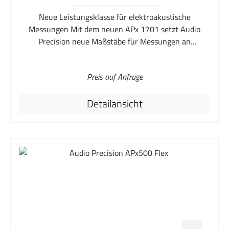
Neue Leistungsklasse für elektroakustische
Messungen Mit dem neuen APx 1701 setzt Audio
Precision neue Maßstäbe für Messungen an
Lautsprechern, Kopfhörern und Mikrofonen. Der
APx1701 besteht aus Verstärkern in
Preis auf Anfrage
Messgerätequalität und Stromversorgungen für
Messmikrofone. Er ermöglicht in Entwicklung und
Detailansicht
Fertigungstest eine unverfälschte Erfassung der
Eigenschaften von elektroakustischen Bauteilen und
Geräten. Die speziell für elektroakustische Messungen
entwickelten hochwertigen Verstärker speisen
Lautsprecher und Kopfhörer. Dies ermöglicht so unter
anderem Impedanzmessungen. Sowohl Messmikrofone
als auch zu testende Mikrofone können mit Energie
versorgt werden. Alle Funktionen sind in die APx500
Audiotestsoftware integriert und auf den direkten
Anschluss an einen APx-Analyzer abgestimmt. Für den
Einsatz des APx1701 sind ein Analyzer der APx-500 –