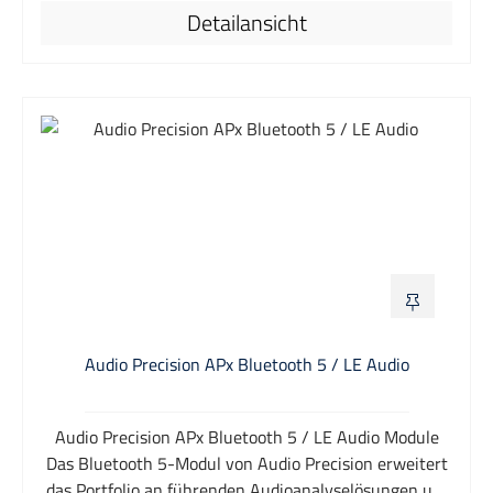
Detailansicht
Anforderungen für Dolby®- und DTS®-Lizenznehmer
sind. Das Plug-in ist mit jedem Analysator der
Modellreihe APx500 kompatibel und erfordert APx
Audiomesssoftware, Version 4.3 oder höher.
Audio Precision APx Bluetooth 5 / LE Audio
Audio Precision APx Bluetooth 5 / LE Audio Module
Das Bluetooth 5-Modul von Audio Precision erweitert
das Portfolio an führenden Audioanalyselösungen um