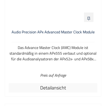
Audio Precision APx Advanced Master Clock Module
Das Advance Master Clock (AMC) Module ist
standardmäßig in einem APx555 verbaut und optional
für die Audioanalysatoren der APx52x- und APx58x-
Serie erhältlich. Das AMC Modul bietet Jitter-, Trigger-
und Taktsynchronisierungsfunktionen. Ebenfalls bietet
Preis auf Anfrage
das Modul die Funktionen zur Jittergenerierung und -
analyse. Als Option kann das AMC Modul mit einem
Detailansicht
neuen Gerät bestellt werden oder in bestehende APx-
Analysatoren nachgerüstet werden (ausgenommen
sind APx515 und APx511, sowie alle Geräte die vor
2012 hergestellt wurden).