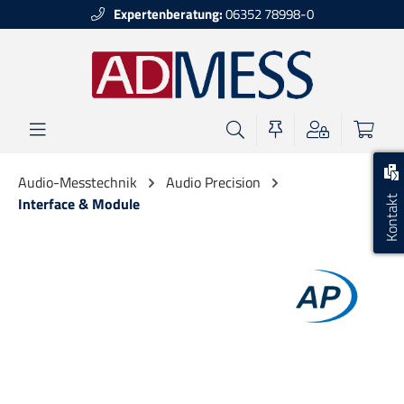
Expertenberatung:
06352 78998-0
alt springen
Audio-Messtechnik
Audio Precision
Kontakt
Interface & Module
Bildergalerie überspringen