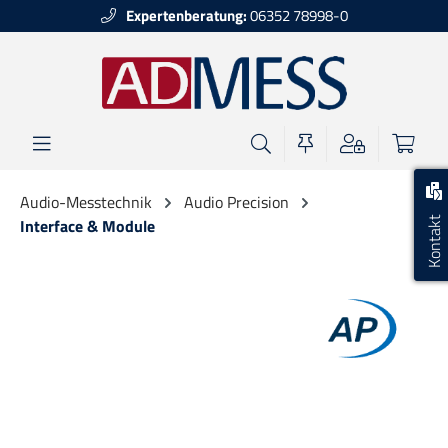
Expertenberatung:
06352 78998-0
alt springen
Audio-Messtechnik
Audio Precision
Kontakt
Interface & Module
Bildergalerie überspringen