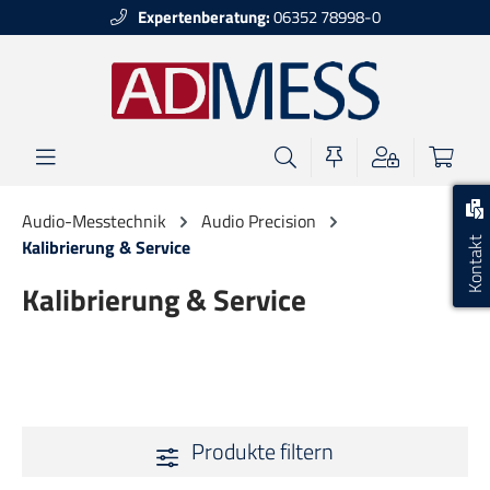
Expertenberatung:
06352 78998-0
alt springen
Audio-Messtechnik
Audio Precision
Kontakt
Kalibrierung & Service
Kalibrierung & Service
Produkte filtern