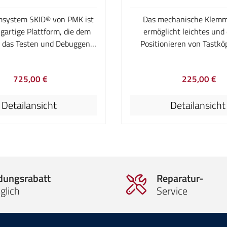
msockel bieten je nach
et eine stabile Basis für ihre
system SKID® von PMK ist
Das mechanische Klem
Messaufgaben.Bitte beachten
igartige Plattform, die dem
ermöglicht leichtes und
 viele andere Kombinationen
 das Testen und Debuggen
Positionieren von Tastkö
asis, Positionierer und
usammenbauten erleichtert.
anderem Zubehör. Bitte bea
fhalter bei uns erhältlich
lare Aufbau ermöglicht es
dass viele andere Kombina
ist lediglich ein Auszug der
725,00 €
225,00 €
enutzer eine sehr gute
Basis, Positionierer und Ta
erfügbaren Modelle.
Regulärer Preis:
Reguläre
t zur Individualisierung. Das
bei uns erhältlich s
Detailansicht
Detailansicht
msystem so zu erweitern
passen, dass es genau auf
wendung zugeschnitten ist
 Problem dar.SKID ist in drei
 verfügbar. Der Rahmen des
tet eine Klemmvorrichtung,
ldungsrabatt
Reparatur-
 160 x 160 mm große Karten
glich
Service
 kann. Dies entspricht dem
d Formfaktor 3U.Der PCB
au wird bei allen Modellen
r dem Rahmen eingespannt,