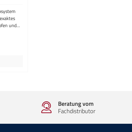
Gewinde finden sich überall am
Rahmen und ermöglichen die Montage
msystem
von Zubehör wie Tastkopfhalter,
 exaktes
Lampen oder allem anderen, was dem
pfen und
Anwender die Arbeit erleichtert.
chten Sie,
Artikel Spannmaß SKID L 300 x 340
tionen von
mm
stkopfhalter
r Preis:
ind.
Beratung vom
Fachdistributor