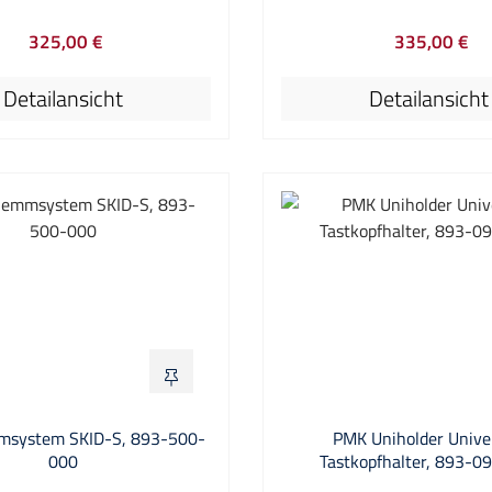
astkopfhalter ermöglicht
einen 200 mm Arm und ist
325,00 €
335,00 €
nd exaktes Positionieren von
praktischen Tischkl
Regulärer Preis:
Reguläre
n und anderem Zubehör. Die
ausgestattet.Durch die 
Detailansicht
Detailansicht
ke des Stativs können durch
Passform der Kugelgelenke
ge Umdrehung des zentralen
hohe Haftreibung erreicht
s fixiert und gelöst werden.
PMK 3D Mess-Stativ die 
ieten die 3D Mess-Stative
Stabilität verleiht.Bitte be
Bedienkomfort und erlauben
dass viele andere Kombina
erlässige Kontaktierung des
Basis, Positionierer und Ta
exakte Messungen.Durch die
bei uns erhältlich sind.Dies i
Passform der Kugelgelenke
ein Auszug der verfügbare
 hohe Haftreibung erreicht,
 PMK 3D Mess-Stativ die
Stabilität verleiht. Die drei
iedlichen Modellvarianten
en sich optimal in Ihre
msystem SKID-S, 893-500-
PMK Uniholder Unive
sumgebung integrieren:
000
Tastkopfhalter, 893-0
ockel, Tischklemme und