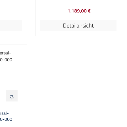
 mit einer
Der modulare Aufbau ermöglicht es
1.189,00 €
emme
dem Benutzer eine sehr gute
r Preis:
Regulärer Preis:
präzise
Möglichkeit zur Individualisierung. Das
Detailansicht
 wird eine
PMK-Klemmsystem so zu erweitern
, die dem
und anzupassen, dass es genau auf
gewünschte
seine Anwendung zugeschnitten ist
achten Sie,
stellt kein Problem dar. SKID ist in drei
tionen von
Versionen verfügbar. Der Rahmen des
stkopfhalter
SKID-L bietet eine Klemmvorrichtung,
st lediglich
die bis zu 300 x 340 mm große Karten
n Modelle.
aufnehmen kann. Der PCB
Zusammenbau wird bei allen Modellen
10 mm über dem Rahmen eingespannt,
um eine bessere Zugänglichkeit zu
gewährleisten. SKID selbst steht auf 90
mm Stelzen, um gleichzeitig von oben
rsal-
und unten am PCB Zusammenbau
90-000
testen zu können. Standard M6