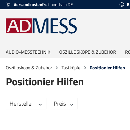
Versandkostenfrei
innerhalb DE
B
springen
Zur Hauptnavigation springen
AUDIO-MESSTECHNIK
OSZILLOSKOPE & ZUBEHÖR
R
Oszilloskope & Zubehör
Tastköpfe
Positionier Hilfen
Positionier Hilfen
Hersteller
Preis