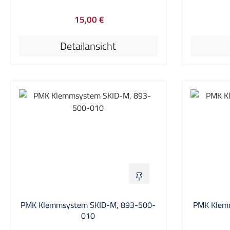
Messungen. Mit dieser Positionierhilfe
Der 3D-T
15,00 €
wird der Tastkopf über dem Prüfling
leichtes u
Regulärer Preis:
nach dem Dreibeinprinzip fixiert. Durch
Tastköpfe
Detailansicht
die konische Öffnung des
drei Gelen
Tastkopfhalters kann er mit allen
eine einzi
Tastteilern von PMK und darüber
Spanngriff
hinaus mit vielen anderen
Dadurch b
Tastkopftypen eingesetzt werden.Bitte
höchsten 
beachten Sie, dass auch andere
durch zuv
Positionierer und Tastkopfhalter bei
Prüflings 
uns erhältlich sind.Dies ist lediglich ein
präzise 
Auszug der verfügbaren Modelle.
wird eine
die dem
gewünschte 
untersch
lass
PMK Klemmsystem SKID-M, 893-500-
PMK Klem
Arbeit
010
Stahls