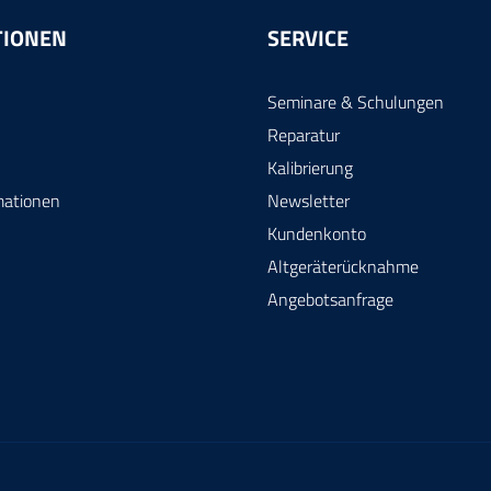
bessereZugänglichkeit zu
TIONEN
SERVICE
en. SKID selbst steht auf 90
, um gleichzeitig von oben
Seminare & Schulungen
en am PCB Zusammenbau
 zu können.Standard M6
Reparatur
e finden sich überall am
Kalibrierung
d ermöglichen die Montage
mationen
Newsletter
ehör wie Tastkopfhalter,
Kundenkonto
er allem anderen, was dem
r die Arbeit erleichtert.
Altgeräterücknahme
 SKID S 160 x 160
Angebotsanfrage
mm