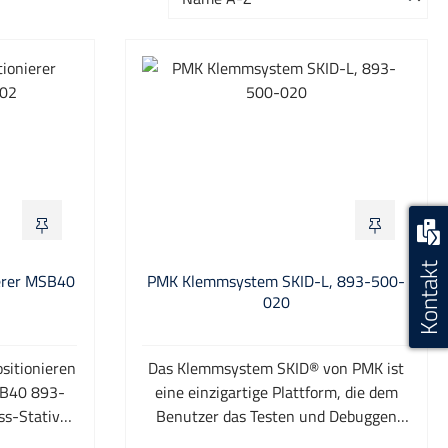
Kontakt
erer MSB40
PMK Klemmsystem SKID-L, 893-500-
020
ositionieren
Das Klemmsystem SKID® von PMK ist
SB40 893-
eine einzigartige Plattform, die dem
s-Stativ
Benutzer das Testen und Debuggen
ügt über
von PCB Zusammenbauten erleichtert.