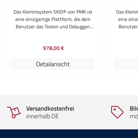
Vakuu
Einsatzgebi
Das Klemmsystem SKID® von PMK ist
Das Klemm
täglichen 
eine einzigartige Plattform, die dem
eine einz
Sie, dass
Benutzer das Testen und Debuggen
Benutzer
von B
von PCB Zusammenbauten erleichtert.
von PCB Z
Tastkop
Der modulare Aufbau ermöglicht es
Der modu
sind.Dies 
978,00 €
dem Benutzer eine sehr gute
dem B
v
Regulärer Preis:
Möglichkeit zur Individualisierung. Das
Möglichkei
Detailansicht
PMK-Klemmsystem so zu erweitern
PMK-Klem
und anzupassen, dass es genau auf
und anzu
seine Anwendung zugeschnitten ist
seine An
stellt kein Problem dar.SKID ist in drei
stellt kein
Versionen verfügbar. Der Rahmen des
Versionen
SKID-M bietet eine Klemmvorrichtung,
SKID-S bie
Versandkostenfrei
Bi
die bis zu 160 x 240 mm große Karten
die bis zu
innerhalb DE
mö
aufnehmen kann. Dies entspricht dem
aufnehmen
Standard Formfaktor 6U.Der PCB
Standar
Zusammenbau wird bei allen Modellen
Zusammenb
10 mm über dem Rahmen eingespannt,
10 mm übe