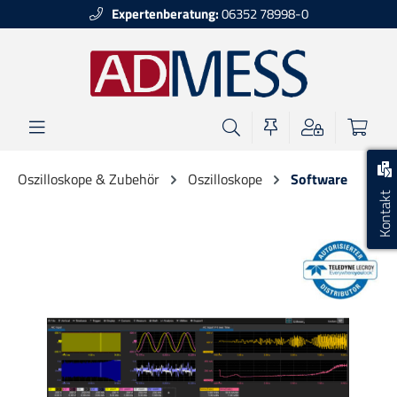
Expertenberatung:
06352 78998-0
alt springen
Oszilloskope & Zubehör
Oszilloskope
Software
Kontakt
Bildergalerie überspringen