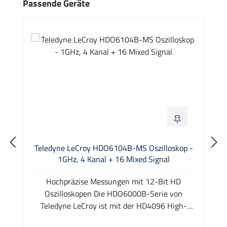
Produktgalerie überspringen
Passende Geräte
Teledyne LeCroy HDO6104B-MS Oszilloskop -
1GHz, 4 Kanal + 16 Mixed Signal
Hochpräzise Messungen mit 12-Bit HD
Oszilloskopen Die HDO6000B-Serie von
Teledyne LeCroy ist mit der HD4096 High-
Definition echten 12-bit Technologie