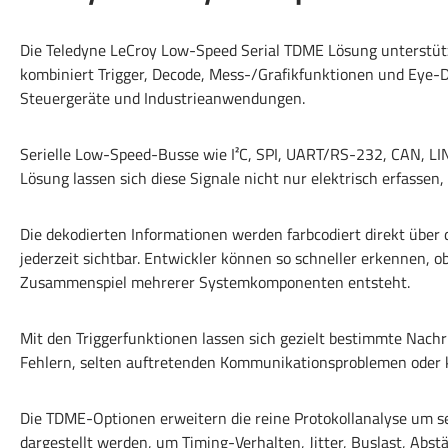
Die Teledyne LeCroy Low-Speed Serial TDME Lösung unterstütz
kombiniert Trigger, Decode, Mess-/Grafikfunktionen und Eye-
Steuergeräte und Industrieanwendungen.
Serielle Low-Speed-Busse wie I²C, SPI, UART/RS-232, CAN, LIN
Lösung lassen sich diese Signale nicht nur elektrisch erfassen,
Die dekodierten Informationen werden farbcodiert direkt über
jederzeit sichtbar. Entwickler können so schneller erkennen, 
Zusammenspiel mehrerer Systemkomponenten entsteht.
Mit den Triggerfunktionen lassen sich gezielt bestimmte Nachr
Fehlern, selten auftretenden Kommunikationsproblemen oder
Die TDME-Optionen erweitern die reine Protokollanalyse um s
dargestellt werden, um Timing-Verhalten, Jitter, Buslast, Abs