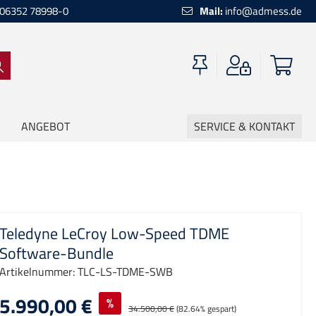
06352 78998-0
Mail:
info@admess.de
ANGEBOT
SERVICE & KONTAKT
Teledyne LeCroy Low-Speed TDME
Software-Bundle
Artikelnummer:
TLC-LS-TDME-SWB
5.990,00 €
%
34.500,00 €
(82.64% gespart)