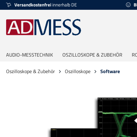
Versandkostenfrei
innerhalb DE
B
springen
Zur Hauptnavigation springen
AUDIO-MESSTECHNIK
OSZILLOSKOPE & ZUBEHÖR
R
Oszilloskope & Zubehör
Oszilloskope
Software
Bildergalerie überspringen