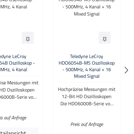
edyne LeCroy
Teledyne LeCroy
4B Oszilloskop -
HDO6054B-MS Oszilloskop
MHz, 4 Kanal
- 500MHz, 4 Kanal + 16
Mixed Signal
ise Messungen mit
Hochpräzise Messungen mit
 HD Oszilloskopen
12-Bit HD Oszilloskopen
O6000B-Serie von
Die HDO6000B-Serie von
 LeCroy ist mit der
Teledyne LeCroy ist mit der
 High-Definition
is auf Anfrage
HD4096 High-Definition
12-bit Technologie
Preis auf Anfrage
echten 12-bit Technologie
tattet. Ebenfalls
tailansicht
ausgestattet. Ebenfalls
die HDO6000-Serie