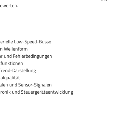
bewerten.
serielle Low-Speed-Busse
hen Wellenform
ter und Fehlerbedingungen
tfunktionen
Trend-Darstellung
alqualität
talen und Sensor-Signalen
tronik und Steuergeräteentwicklung