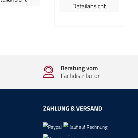
Detailansicht
besitzt die HDO6000-Serie
großen Speicher,
einen großen Speicher,
en kompakten
einen kompakten
ktor, einen 15.6”
Formfaktor, einen 15.6”
creen Bildschirm,
Touch-Screen Bildschirm,
gsstarke Mess- und
leistungsstarke Mess- und
funktionen sowie
Analysefunktionen sowie
d-Signal-Funktion.
die Mixed-Signal-Funktion.
as ideale Oszillokop
Es ist das ideale Oszillokop
e Validierung der
Beratung vom
für die Validierung der
haltung/des
Fachdistributor
Schaltung/des
kreises, System-
Schaltkreises, System-
bugging und
Debugging und
alanalyse. Der
Signalanalyse. Der
istungsstarke
ZAHLUNG & VERSAND
leistungsstarke
ionssatz bietet
Funktionssatz bietet
einstrumente und
Analyseinstrumente und
inzigartige
einzigartige
ungspakete, um