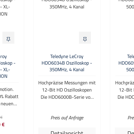
Croy
Teledyne LeCroy
Tel
oskop -
HDO6034B Oszilloskop -
HDO605
- XL-
350MHz, 4 Kanal
500
ION
Hochpräzise Messungen mit
Hochpräz
otion.
12-Bit HD Oszilloskopen
12-Bit
0% Rabatt
Die HDO6000B-Serie von
Die HD
s neuen
Teledyne LeCroy ist mit der
Teledyne
renzte
HD4096 High-Definition
HD4096
reis:
 €
Preis auf Anfrage
Pre
r solange
echten 12-bit Technologie
echten 
 €
. Umfang
ausgestattet. Ebenfalls
ausges
aufspreis:
Detailansicht
De
besitzt die HDO6000-Serie
besitzt 