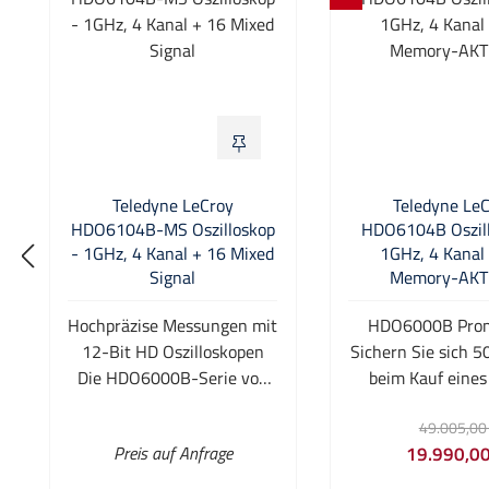
Teledyne LeCroy
Teledyne Le
HDO6104B-MS Oszilloskop
HDO6104B Oszill
- 1GHz, 4 Kanal + 16 Mixed
1GHz, 4 Kanal 
Signal
Memory-AKT
Hochpräzise Messungen mit
HDO6000B Prom
12-Bit HD Oszilloskopen
Sichern Sie sich 5
Die HDO6000B-Serie von
beim Kauf eine
Teledyne LeCroy ist mit der
HDO6104B. Beg
Regulärer P
49.005,00
HD4096 High-Definition
Verfügbarkeit - nu
Preis auf Anfrage
19.990,00
echten 12-bit Technologie
der Vorrat reicht
Verk
ausgestattet. Ebenfalls
der Promotion: HDO6104B