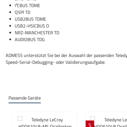
I³CBUS TDME
QSPI TD
USB2BUS TDME
USB2-HSICBUS D
NRZ-MANCHESTER TD
AUDIOBUS TDG
ADMESS unterstützt Sie bei der Auswahl der passenden Teledy
Speed-Serial-Debugging- oder Validierungsaufgabe.
Passende Geräte
Produktgalerie überspringen
Rabatt
%