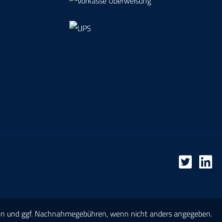
Anwendungspakete, um
Testvorgang zu
den Testvorgang zu
isieren. Funktionen
rationalisieren. Funktionen
eScan Search and
wie WaveScan Search and
 die WaveScan-
Find/ die WaveScan-
unktion und der
Suchfunktion und der
Modus, kombiniert
History-Modus, kombiniert
ortschrittlichem
mit fortschrittlichem
ing, identifizieren
Triggering, identifizieren
ieren von Fehlern,
und isolieren von Fehlern,
d der Spectrum-
während der Spectrum-
alyzer-Modus
Analyzer-Modus
einstrumente im
Analyseinstrumente im
nzbereich bietet.
Frequenzbereich bietet.
Signaldarstellung
Klare Signaldarstellung
rstellung des
Darstellung des
atsächlichen
tatsächlichen
erlaufs mit einem
Signalverlaufs mit einem
um an Rauschen
en
und ggf. Nachnahmegebühren, wenn nicht anders angegeben.
Minimum an Rauschen
 Signaldetails