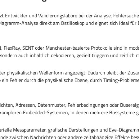
t Entwickler und Validierungslabore bei der Analyse, Fehlersuc
Diagramm-Analyse direkt am Oszilloskop und eignet sich ideal fü
, FlexRay, SENT oder Manchester-basierte Protokolle sind in mod
 sondern auch inhaltlich dekodieren, gezielt triggern und zeitlich 
 der physikalischen Wellenform angezeigt. Dadurch bleibt der Zus
ob ein Fehler durch die physikalische Ebene, durch Timing-Problem
ichten, Adressen, Datenmuster, Fehlerbedingungen oder Busereigni
 komplexen Embedded-Systemen, in denen mehrere Bussysteme gle
erielle Messparameter, grafische Darstellungen und Eye-Diagram
tände zwischen Nachrichten oder andere zeitabhängige Effekte bes