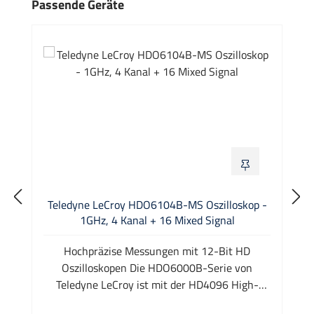
Produktgalerie überspringen
Passende Geräte
Teledyne LeCroy HDO6104B-MS Oszilloskop -
1GHz, 4 Kanal + 16 Mixed Signal
Hochpräzise Messungen mit 12-Bit HD
Oszilloskopen Die HDO6000B-Serie von
Teledyne LeCroy ist mit der HD4096 High-
Definition echten 12-bit Technologie