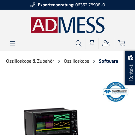
Expertenberatung:
06352 78998-0
alt springen
Oszilloskope & Zubehör
Oszilloskope
Software
Kontakt
Bildergalerie überspringen