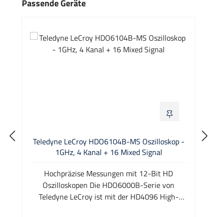
Produktgalerie überspringen
Passende Geräte
Teledyne LeCroy HDO6104B-MS Oszilloskop -
1GHz, 4 Kanal + 16 Mixed Signal
Hochpräzise Messungen mit 12-Bit HD
Oszilloskopen Die HDO6000B-Serie von
Teledyne LeCroy ist mit der HD4096 High-
Definition echten 12-bit Technologie