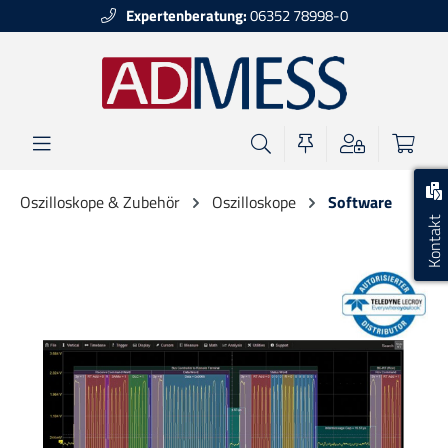
Expertenberatung:
06352 78998-0
alt springen
Oszilloskope & Zubehör
Oszilloskope
Software
Kontakt
Bildergalerie überspringen