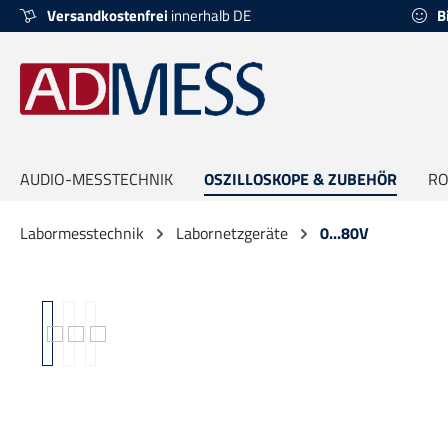
Versandkostenfrei
innerhalb DE
B
springen
Zur Hauptnavigation springen
AUDIO-MESSTECHNIK
OSZILLOSKOPE & ZUBEHÖR
RO
Labormesstechnik
Labornetzgeräte
0...80V
Bildergalerie überspringen