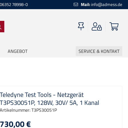
06352 78998-0
Mail:
info@admess.de
ANGEBOT
SERVICE & KONTAKT
Teledyne Test Tools - Netzgerät
T3PS30051P, 128W, 30V/ 5A, 1 Kanal
Artikelnummer:
T3PS30051P
730,00 €