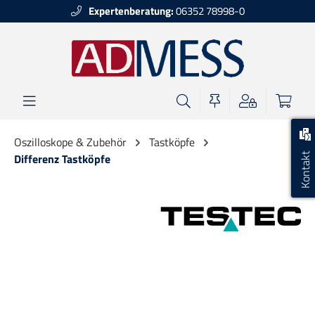
Expertenberatung:
06352 78998-0
alt springen
Oszilloskope & Zubehör
Tastköpfe
Kontakt
Differenz Tastköpfe
Bildergalerie überspringen