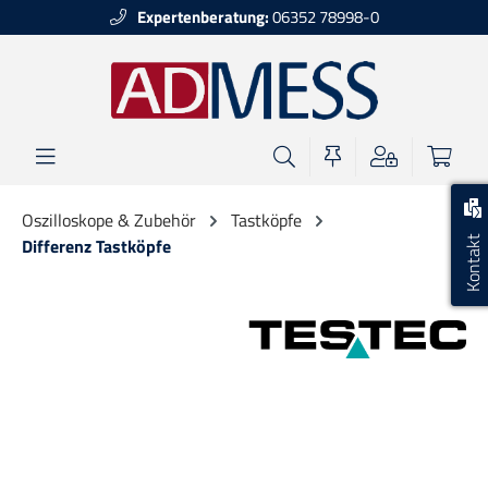
Expertenberatung:
06352 78998-0
alt springen
Oszilloskope & Zubehör
Tastköpfe
Kontakt
Differenz Tastköpfe
Bildergalerie überspringen