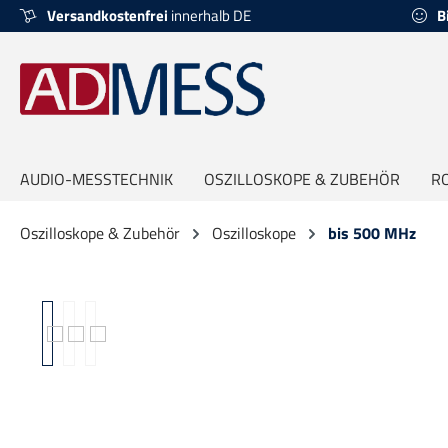
Versandkostenfrei
innerhalb DE
B
springen
Zur Hauptnavigation springen
AUDIO-MESSTECHNIK
OSZILLOSKOPE & ZUBEHÖR
R
Oszilloskope & Zubehör
Oszilloskope
bis 500 MHz
Bildergalerie überspringen