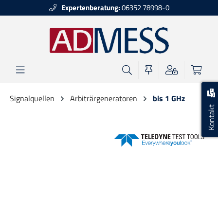
Expertenberatung:
06352 78998-0
alt springen
Signalquellen
Arbiträrgeneratoren
bis 1 GHz
Kontakt
Bildergalerie überspringen