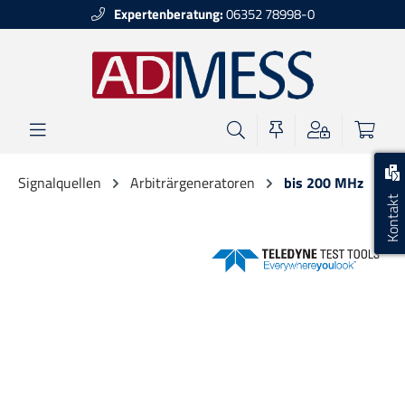
Expertenberatung:
06352 78998-0
alt springen
Signalquellen
Arbiträrgeneratoren
bis 200 MHz
Kontakt
Bildergalerie überspringen