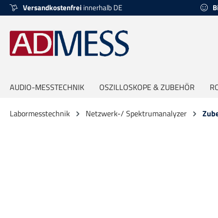
Versandkostenfrei
innerhalb DE
B
springen
Zur Hauptnavigation springen
AUDIO-MESSTECHNIK
OSZILLOSKOPE & ZUBEHÖR
R
Labormesstechnik
Netzwerk-/ Spektrumanalyzer
Zub
Bildergalerie überspringen