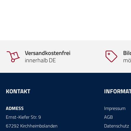
Versandkostenfrei
Bi
innerhalb DE
mö
KONTAKT
INFORMA
ADMESS
Impressum
Ernst-Kiefer Str. 9
AGB
67292 Kirchheimbolanden
Datenschutz