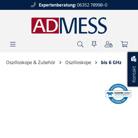
Expertenberatung:
06352 78998-0
alt springen
Oszilloskope & Zubehör
Oszilloskope
bis 6 GHz
Kontakt
Bildergalerie überspringen