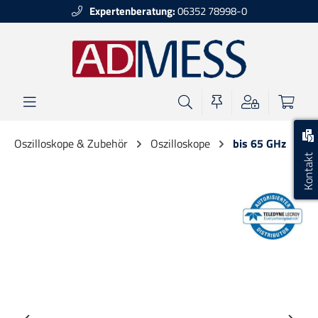
Expertenberatung:
06352 78998-0
alt springen
Oszilloskope & Zubehör
Oszilloskope
bis 65 GHz
Kontakt
Bildergalerie überspringen