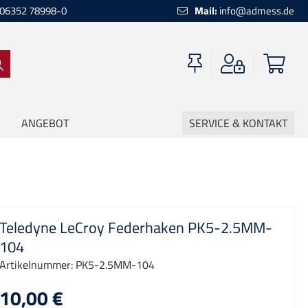
06352 78998-0
Mail:
info@admess.de
ANGEBOT
SERVICE & KONTAKT
Teledyne LeCroy Federhaken PK5-2.5MM-
104
Artikelnummer:
PK5-2.5MM-104
10,00 €