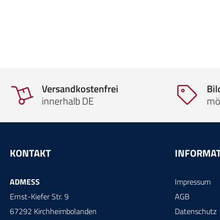
Versandkostenfrei
Bi
innerhalb DE
mö
KONTAKT
INFORMA
ADMESS
Impressum
Ernst-Kiefer Str. 9
AGB
67292 Kirchheimbolanden
Datenschutz