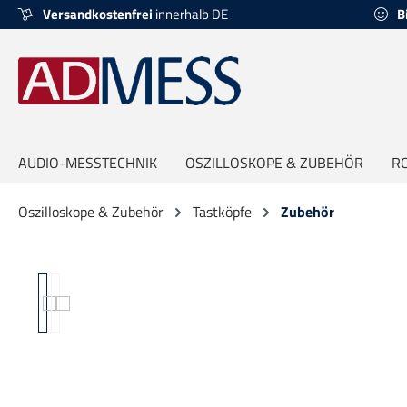
Versandkostenfrei
innerhalb DE
B
springen
Zur Hauptnavigation springen
AUDIO-MESSTECHNIK
OSZILLOSKOPE & ZUBEHÖR
R
Oszilloskope & Zubehör
Tastköpfe
Zubehör
Bildergalerie überspringen