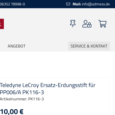
06352 78998-0
Mail:
info@admess.de
ANGEBOT
SERVICE & KONTAKT
Teledyne LeCroy Ersatz-Erdungsstift für
PP006/A PK116-3
Artikelnummer:
PK116-3
10,00 €