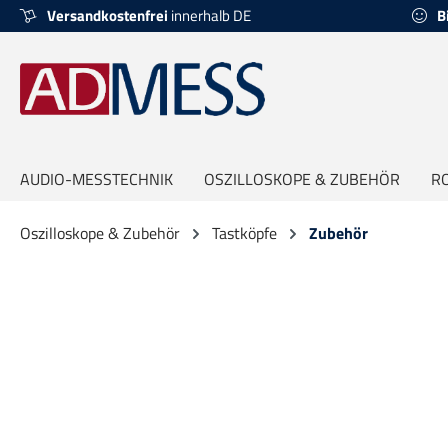
Versandkostenfrei
innerhalb DE
B
springen
Zur Hauptnavigation springen
AUDIO-MESSTECHNIK
OSZILLOSKOPE & ZUBEHÖR
R
Oszilloskope & Zubehör
Tastköpfe
Zubehör
Bildergalerie überspringen