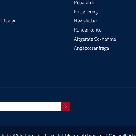
Reparatur
Kalibrierung
mationen
Newsletter
Kundenkonto
Altgeräterücknahme
Angebotsanfrage
%star%Alle Preise exkl. gesetzl. Mehrwertsteuer zzgl.
Versandkost