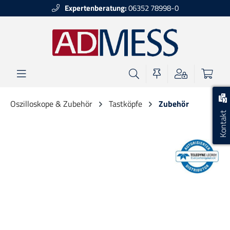
Expertenberatung:
06352 78998-0
alt springen
Oszilloskope & Zubehör
Tastköpfe
Zubehör
Kontakt
Bildergalerie überspringen