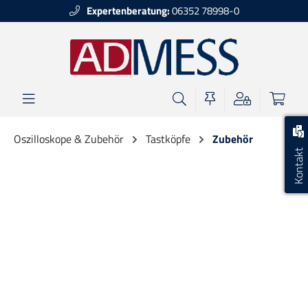
Expertenberatung:
06352 78998-0
alt springen
Oszilloskope & Zubehör
Tastköpfe
Zubehör
Kontakt
Bildergalerie überspringen