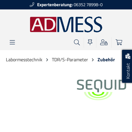
Expertenberatung:
06352 78998-0
alt springen
Labormesstechnik
TDR/S-Parameter
Zubehör
Kontakt
Bildergalerie überspringen