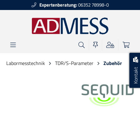
Expertenberatung:
06352 78998-0
alt springen
Labormesstechnik
TDR/S-Parameter
Zubehör
Kontakt
Bildergalerie überspringen