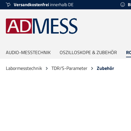
Versandkostenfrei
innerhalb DE
B
springen
Zur Hauptnavigation springen
AUDIO-MESSTECHNIK
OSZILLOSKOPE & ZUBEHÖR
R
Labormesstechnik
TDR/S-Parameter
Zubehör
Bildergalerie überspringen