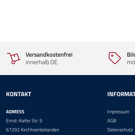
Versandkostenfrei
Bi
innerhalb DE
mö
KONTAKT
INFORMA
ADMESS
Impressum
Ernst-Kiefer Str. 9
AGB
67292 Kirchheimbolanden
Datenschutz