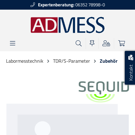
Expertenberatung:
06352 78998-0
alt springen
Labormesstechnik
TDR/S-Parameter
Zubehör
Kontakt
Bildergalerie überspringen