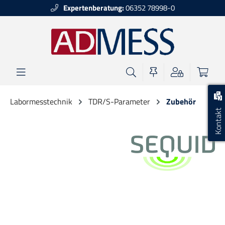
Expertenberatung:
06352 78998-0
alt springen
Labormesstechnik
TDR/S-Parameter
Zubehör
Kontakt
Bildergalerie überspringen