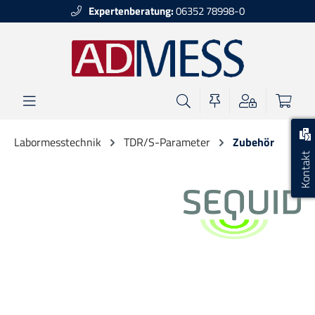
Expertenberatung:
06352 78998-0
alt springen
Labormesstechnik
TDR/S-Parameter
Zubehör
Kontakt
Bildergalerie überspringen