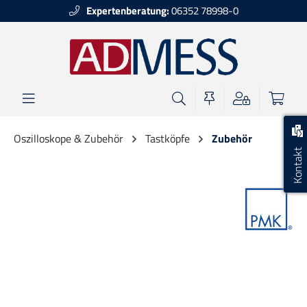
Expertenberatung:
06352 78998-0
alt springen
Oszilloskope & Zubehör
Tastköpfe
Zubehör
Kontakt
Bildergalerie überspringen