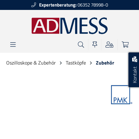
Expertenberatung:
06352 78998-0
alt springen
Oszilloskope & Zubehör
Tastköpfe
Zubehör
Kontakt
Bildergalerie überspringen