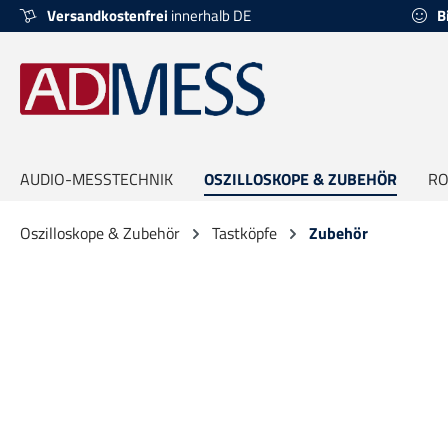
Versandkostenfrei
innerhalb DE
B
springen
Zur Hauptnavigation springen
AUDIO-MESSTECHNIK
OSZILLOSKOPE & ZUBEHÖR
RO
Oszilloskope & Zubehör
Tastköpfe
Zubehör
Bildergalerie überspringen