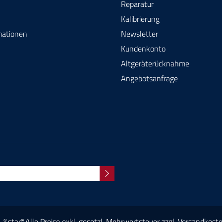
Reparatur
Kalibrierung
mationen
Newsletter
Kundenkonto
Altgeräterücknahme
Angebotsanfrage
%star%Alle Preise exkl. gesetzl. Mehrwertsteuer zzgl.
Versandkost