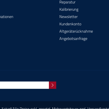
Reparatur
Kalibrierung
mationen
Newsletter
Kundenkonto
Altgeräterücknahme
Angebotsanfrage
%star%Alle Preise exkl. gesetzl. Mehrwertsteuer zzgl.
Versandkost