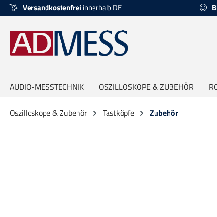
Versandkostenfrei
innerhalb DE
B
springen
Zur Hauptnavigation springen
AUDIO-MESSTECHNIK
OSZILLOSKOPE & ZUBEHÖR
R
Oszilloskope & Zubehör
Tastköpfe
Zubehör
Bildergalerie überspringen