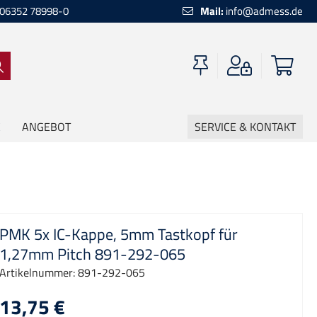
06352 78998-0
Mail:
info@admess.de
ANGEBOT
SERVICE & KONTAKT
PMK 5x IC-Kappe, 5mm Tastkopf für
1,27mm Pitch 891-292-065
Artikelnummer:
891-292-065
13,75 €