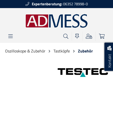
Expertenberatung:
06352 78998-0
alt springen
Oszilloskope & Zubehör
Tastköpfe
Zubehör
Kontakt
Bildergalerie überspringen