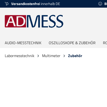
Versandkostenfrei
innerhalb DE
B
springen
Zur Hauptnavigation springen
AUDIO-MESSTECHNIK
OSZILLOSKOPE & ZUBEHÖR
R
Labormesstechnik
Multimeter
Zubehör
Bildergalerie überspringen