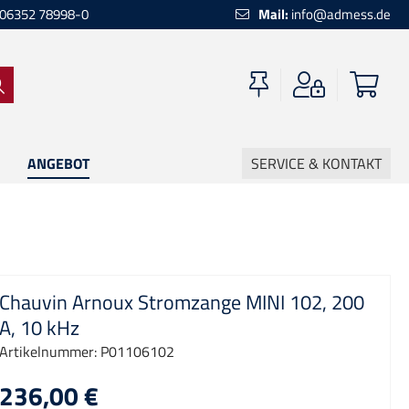
06352 78998-0
Mail:
info@admess.de
ANGEBOT
SERVICE & KONTAKT
Chauvin Arnoux Stromzange MINI 102, 200
A, 10 kHz
Artikelnummer:
P01106102
236,00 €