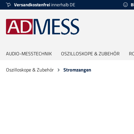
Versandkostenfrei
innerhalb DE
B
springen
Zur Hauptnavigation springen
AUDIO-MESSTECHNIK
OSZILLOSKOPE & ZUBEHÖR
R
Oszilloskope & Zubehör
Stromzangen
Bildergalerie überspringen