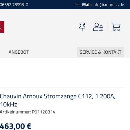
06352 78998-0
Mail:
info@admess.de
ANGEBOT
SERVICE & KONTAKT
Chauvin Arnoux Stromzange C112, 1.200A,
10kHz
Artikelnummer:
P01120314
463,00 €