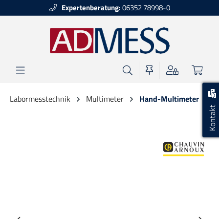
Expertenberatung:
06352 78998-0
alt springen
Labormesstechnik
Multimeter
Hand-Multimeter
Kontakt
Bildergalerie überspringen