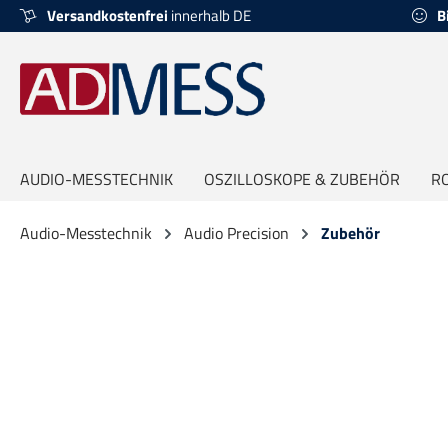
Versandkostenfrei
innerhalb DE
B
springen
Zur Hauptnavigation springen
AUDIO-MESSTECHNIK
OSZILLOSKOPE & ZUBEHÖR
R
Audio-Messtechnik
Audio Precision
Zubehör
Bildergalerie überspringen