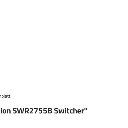
nblatt
ision SWR2755B Switcher"