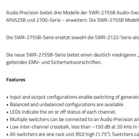
Audio Precision bietet drei Modelle der SWR-2755B Audio-Swit
APx525B und 2700-Serie – erweitern. Die SWR-2755B Modelle
Die SWR-2755B-Serie ersetzt sowohl die SWR-2122-Serie al
Die neue SWR-2755B-Serie bietet einen deutlich niedrigeren „c
geltenden EMV- und Sicherheitsvorschriften.
Features
• Input and output configurations enable switching of generato
• Balanced and unbalanced configurations are available.
• LEDs indicate the on or off status of each channel.
• Multiple switchers can be connected to an Audio Precision a
• Low inter-channel crosstalk, less than –150 dB at 20 kHz in 
• All switchers are one rack unit (RU) high (1.75″). Switchers