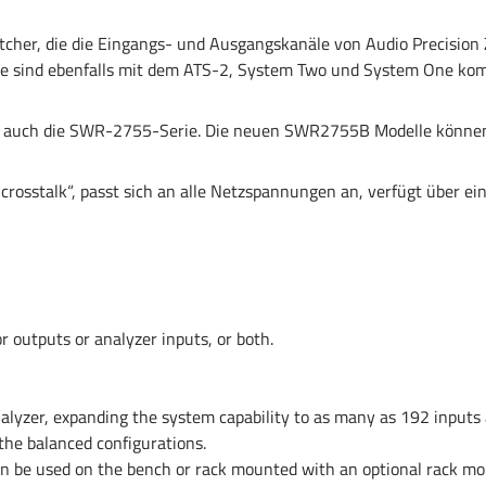
cher, die die Eingangs- und Ausgangskanäle von Audio Precision
 sind ebenfalls mit dem ATS-2, System Two und System One kom
s auch die SWR-2755-Serie. Die neuen SWR2755B Modelle könne
rosstalk“, passt sich an alle Netzspannungen an, verfügt über ein
r outputs or analyzer inputs, or both.
nalyzer, expanding the system capability to as many as 192 inputs
the balanced configurations.
 can be used on the bench or rack mounted with an optional rack mo