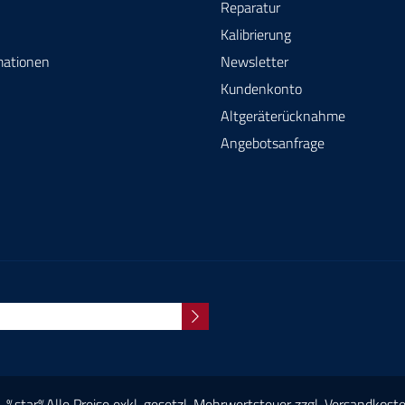
Reparatur
Kalibrierung
mationen
Newsletter
Kundenkonto
Altgeräterücknahme
Angebotsanfrage
%star%Alle Preise exkl. gesetzl. Mehrwertsteuer zzgl.
Versandkost