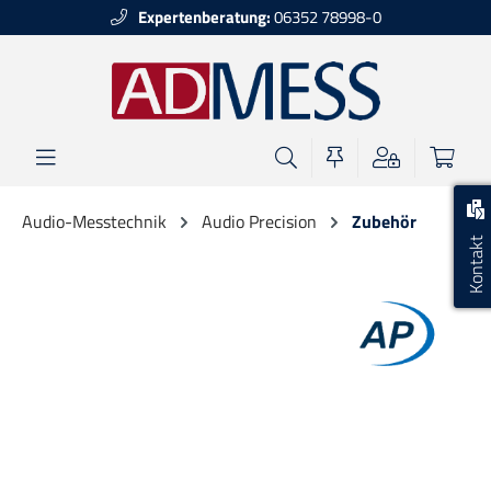
Expertenberatung:
06352 78998-0
alt springen
Audio-Messtechnik
Audio Precision
Zubehör
Kontakt
Bildergalerie überspringen