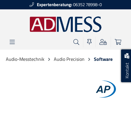
Expertenberatung:
06352 78998-0
alt springen
Audio-Messtechnik
Audio Precision
Software
Kontakt
Bildergalerie überspringen