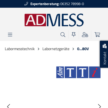
Expertenberatung:
06352 78998-0
alt springen
Labormesstechnik
Labornetzgeräte
0...80V
Kontakt
Bildergalerie überspringen