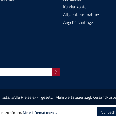
Kundenkonto
Altgeräterücknahme
Angebotsanfrage
%star%Alle Preise exkl. gesetzl. Mehrwertsteuer zzgl.
Versandkost
Nur tech
eten zu können.
Mehr Informationen ...