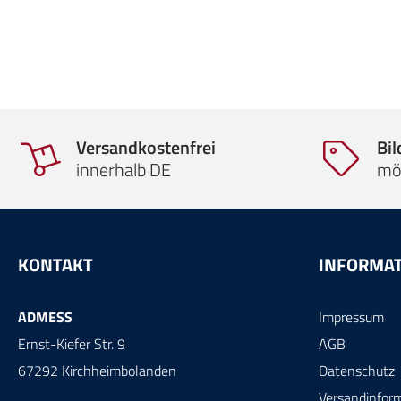
Versandkostenfrei
Bi
innerhalb DE
mö
KONTAKT
INFORMA
ADMESS
Impressum
Ernst-Kiefer Str. 9
AGB
67292 Kirchheimbolanden
Datenschutz
Versandinfor