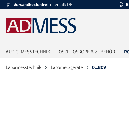
Versandkostenfrei
innerhalb DE
B
springen
Zur Hauptnavigation springen
AUDIO-MESSTECHNIK
OSZILLOSKOPE & ZUBEHÖR
R
Labormesstechnik
Labornetzgeräte
0...80V
Bildergalerie überspringen