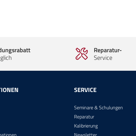
ldungsrabatt
Reparatur-
glich
Service
TIONEN
SERVICE
Seminare & Schulungen
Reparatur
Kalibrierung
mationen
Newsletter