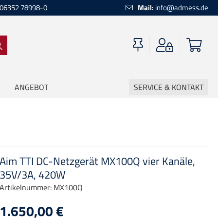
06352 78998-0
Mail:
info@admess.de
ANGEBOT
SERVICE & KONTAKT
Aim TTI DC-Netzgerät MX100Q vier Kanäle,
35V/3A, 420W
Artikelnummer:
MX100Q
1.650,00 €