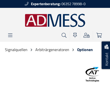
Expertenberatung:
06352 78998-0
alt springen
Signalquellen
Arbiträrgeneratoren
Optionen
Kontakt
Bildergalerie überspringen